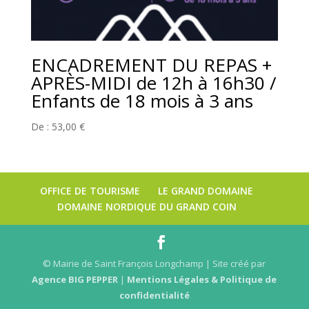
ENCADREMENT DU REPAS +
APRÈS-MIDI de 12h à 16h30 /
Enfants de 18 mois à 3 ans
De :
53,00
€
OFFICE DE TOURISME
LE GRAND DOMAINE
DOMAINE NORDIQUE DU GRAND COIN
© Mairie de Saint François Longchamp | Site créé par
Agence BIG PEPPER
|
Mentions Légales & Politique de
confidentialité