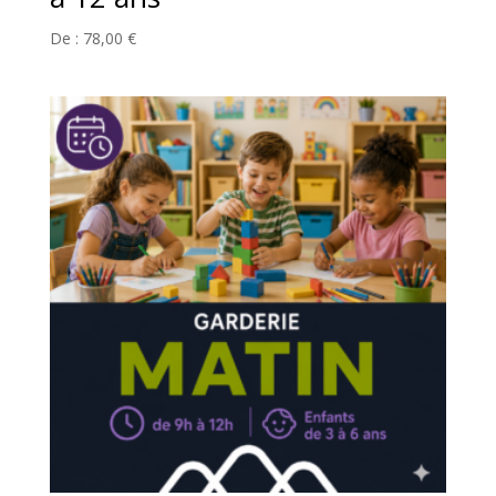
De :
78,00
€