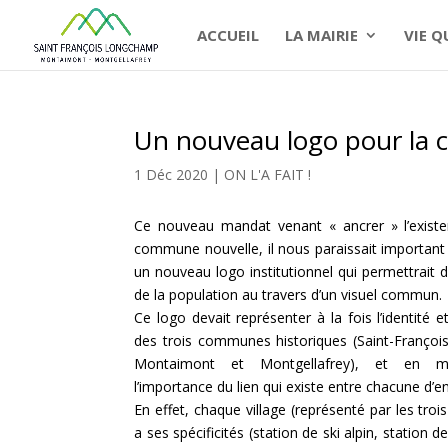
ACCUEIL
LA MAIRIE
VIE 
Un nouveau logo pour la
1 Déc 2020
ON L'A FAIT !
Ce nouveau mandat venant « ancrer » l’exist
commune nouvelle, il nous paraissait important 
un nouveau logo institutionnel qui permettrait de
de la population au travers d’un visuel commun.
Ce logo devait représenter à la fois l’identité et
des trois communes historiques (Saint-Franço
Montaimont et Montgellafrey), et en
l’importance du lien qui existe entre chacune d’en
En effet, c
haque village (représenté par les tr
a ses spécificités
(station
de ski alpin, station de