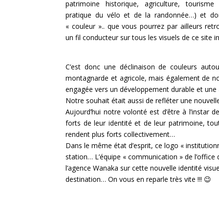
patrimoine historique, agriculture, tourisme e
pratique du vélo et de la randonnée…) et do
« couleur ».. que vous pourrez par ailleurs re
un fil conducteur sur tous les visuels de ce site i
C’est donc une déclinaison de couleurs autou
montagnarde et agricole, mais également de notr
engagée vers un développement durable et une at
Notre souhait était aussi de refléter une nouve
Aujourd’hui notre volonté est d’être à l’instar 
forts de leur identité et de leur patrimoine, to
rendent plus forts collectivement…
Dans le même état d’esprit, ce logo « institution
station… L’équipe « communication » de l’office 
l’agence Wanaka sur cette nouvelle identité visuel
destination… On vous en reparle très vite !!! 😉