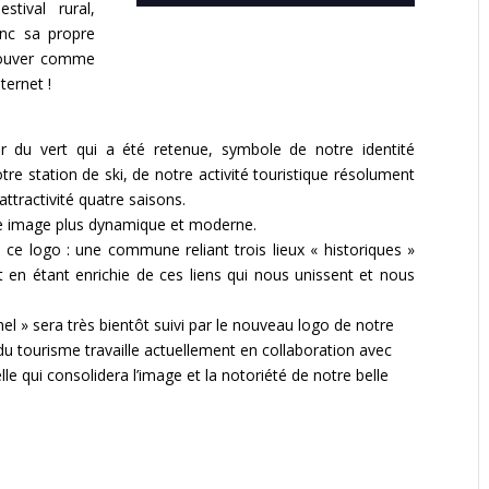
stival rural,
nc sa propre
trouver comme
nternet !
r du vert qui a été retenue, symbole de notre identité
e station de ski, de notre activité touristique résolument
tractivité quatre saisons.
lle image plus dynamique et moderne.
de ce logo : une commune reliant trois
lieux « historiques »
ut en étant enrichie de ces liens qui nous unissent et nous
nel » sera très bientôt suivi par le nouveau logo de notre
du tourisme travaille actuellement en collaboration avec
le qui consolidera l’image et la notoriété de notre belle