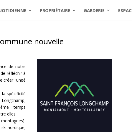
QUOTIDIENNE
PROPRIÉTAIRE
GARDERIE
ESPAC
 commune nouvelle
ence de notre
de réfléchir à
 créer l’unité
 la spécificité
is Longchamp,
 même temps
tre elles.
ois montagnes)
 ski nordique,